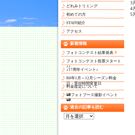
3
どれみトリミング
4
5
初めての方
STAFF紹介
アクセス
新着情報
フォトコンテスト結果発表
フォトコンテスト投票スタート
♪♪
♪17周年イベント♪
R8年1月～12月シーズン料金
日・受付時間変更日
料金改定について
フォトブース撮影イベント
過去の記事を読む
過
去
の
記