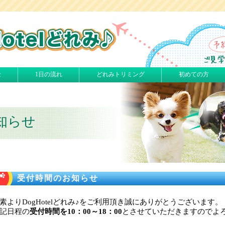
金
1日の流れ
どれみトリミング
初めての方
知らせ
受付時間のお知らせ
素よりDogHotelどれみ♪をご利用頂き誠にありがとうございます。
記日程の
受付時間を10：00～18：00
とさせていただきますのでよ