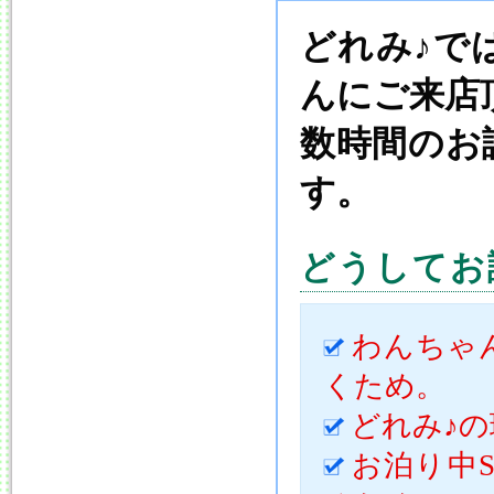
事
を
どれみ♪で
読
む
んにご来店
数時間のお
す。
どうしてお
わんちゃ
くため。
どれみ♪
お泊り中