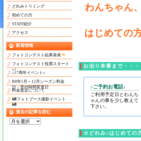
わんちゃん
どれみトリミング
初めての方
STAFF紹介
はじめての
アクセス
新着情報
フォトコンテスト結果発表
フォトコンテスト投票スタート
お泊り本番まで・・・
♪♪
♪17周年イベント♪
R8年1月～12月シーズン料金
♪ご予約お電話♪
日・受付時間変更日
料金改定について
ご利用予定日とわんち
フォトブース撮影イベント
ゃんの事を少し教えて
下さい。
過去の記事を読む
過
去
の
☆どれみ♪はじめての
記