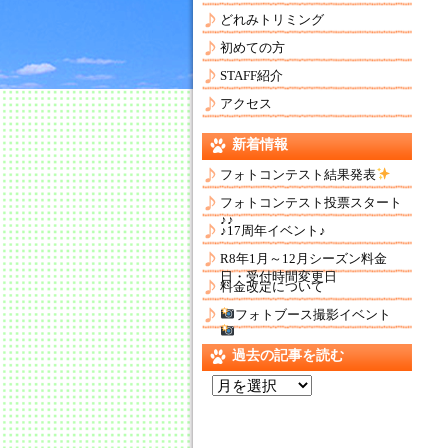
どれみトリミング
初めての方
STAFF紹介
アクセス
新着情報
フォトコンテスト結果発表
フォトコンテスト投票スタート
♪♪
♪17周年イベント♪
R8年1月～12月シーズン料金
日・受付時間変更日
料金改定について
フォトブース撮影イベント
過去の記事を読む
過
去
の
記